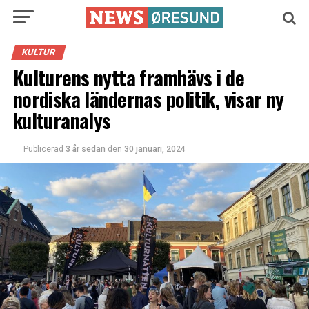
KULTUR
Kulturens nytta framhävs i de
nordiska ländernas politik, visar ny
kulturanalys
Publicerad
3 år sedan
den
30 januari, 2024