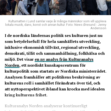
Kulturnatten i Lund samlar varje år många människor som vill uppleva
lokala musik, dans, konst och annan kultur. Foto: News Øresund - Jenny
Andersson
I de nordiska ländernas politik ses kulturen just nu
som betydelsefull för hela samhällets utveckling,
inklusive ekonomisk tillväxt, regional utveckling,
demokrati, tillit och sammanhållning, folkhälsa och
miljö. Det visar
en ny analys från Kulturanalys
Norden
, ett nordiskt kunskapscentrum för
kulturpolitik som startats av Nordiska ministerrådet.
Analysen framhåller att politikens beskrivning av
kulturens roll i samhället förändrats över tid, och
att nyttoperspektivet ibland kan krocka med idealen
kring kulturens frihet.
Kulturanalys Norden analyserar kontinuerligt