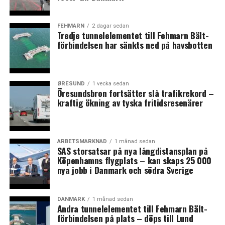
politikområden, så som utbildning, näringsliv och miljö
– men i propositionen valde politikerna i stället att
betona kulturens egenvärde. I både svensk och dansk
FEHMARN
2 dagar sedan
Tredje tunnelelementet till Fehmarn Bält-
kulturpolitik finns sammantaget båda perspektiven: att
förbindelsen har sänkts ned på havsbotten
kulturen har betydelse för samhället på olika sätt, men
också att det är viktigt med fri och obunden konst och
kultur, visar rapporten.
ØRESUND
1 vecka sedan
Öresundsbron fortsätter slå trafikrekord –
Forskning visar på kulturens nytta – men kritiseras
kraftig ökning av tyska fritidsresenärer
av andra
I analysen presenteras även forskningsperspektiv på
kulturens betydelse. Mycket forskning visar på olika
ARBETSMARKNAD
1 månad sedan
SAS storsatsar på nya långdistansplan på
positiva effekter av kulturen, så som att den bidrar till
Köpenhamns flygplats – kan skaps 25 000
den ekonomiska utvecklingen genom att till exempel ge
nya jobb i Danmark och södra Sverige
ökade arbetstillfällen och locka högutbildad arbetskraft
till ett område med rikt kulturliv. Forskningen visar
DANMARK
1 månad sedan
också på kulturens betydelse för demokrati och hållbar
Andra tunnelelementet till Fehmarn Bält-
utveckling genom att exempelvis öka människors
förbindelsen på plats – döps till Lund