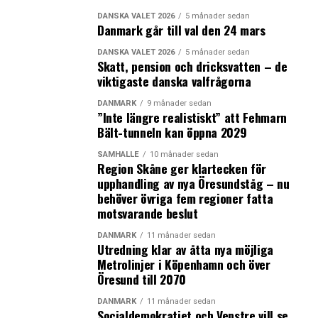
DANSKA VALET 2026
5 månader sedan
LÄS OCKSÅ:
Danmark går till val den 24 mars
Transparency International: Danmark alltjämt minst
DANSKA VALET 2026
5 månader sedan
korrupta landet i världen – Sverige på sämsta
Skatt, pension och dricksvatten – de
placeringen sedan mätningarna startade
viktigaste danska valfrågorna
Danmarks nya samarbetsminister vill fokusera på att
DANMARK
9 månader sedan
”Inte längre realistiskt” att Fehmarn
lösa mindre gränsfrågor som snabbt kan göra konkret
Bält-tunneln kan öppna 2029
skillnad i regionen
SAMHÄLLE
10 månader sedan
Region Skåne ger klartecken för
upphandling av nya Öresundståg – nu
behöver övriga fem regioner fatta
motsvarande beslut
DANMARK
11 månader sedan
Utredning klar av åtta nya möjliga
Metrolinjer i Köpenhamn och över
Öresund till 2070
DANMARK
11 månader sedan
Socialdemokratiet och Venstre vill se