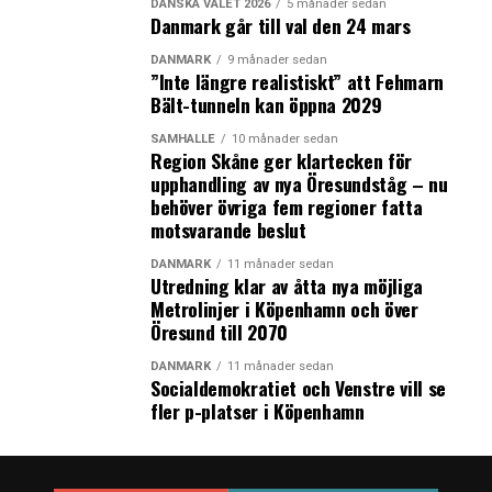
DANSKA VALET 2026
5 månader sedan
Danmark och Sverige överens om att inleda en
Danmark går till val den 24 mars
strategisk analys av en fast HH-förbindelse
DANMARK
9 månader sedan
”Inte längre realistiskt” att Fehmarn
Svenska storföretag har allt färre anställda på
Bält-tunneln kan öppna 2029
hemmaplan
SAMHÄLLE
10 månader sedan
Region Skåne ger klartecken för
upphandling av nya Öresundståg – nu
behöver övriga fem regioner fatta
motsvarande beslut
DANMARK
11 månader sedan
Utredning klar av åtta nya möjliga
Metrolinjer i Köpenhamn och över
Öresund till 2070
DANMARK
11 månader sedan
Socialdemokratiet och Venstre vill se
fler p-platser i Köpenhamn