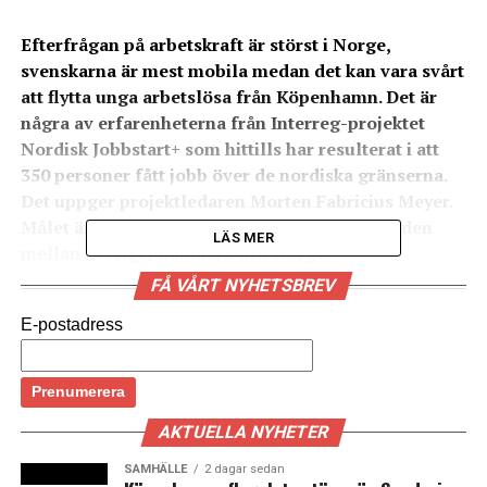
Efterfrågan på arbetskraft är störst i Norge,
svenskarna är mest mobila medan det kan vara svårt
att flytta unga arbetslösa från Köpenhamn. Det är
några av erfarenheterna från
Interreg-projektet
Nordisk Jobbstart+ som hittills har resulterat i att
350 personer fått jobb över de nordiska gränserna.
Det uppger projektledaren Morten Fabricius Meyer.
Målet är att öka rörligheten på arbetsmarknaden
LÄS MER
mellan Sverige, Danmark och Norge.
FÅ VÅRT NYHETSBREV
Det finns stora skillnader i struktur såväl som i kultur på
arbetsmarknaden i de nordiska länderna påpekar
E-postadress
Morten Fabricius Meyer, projektledare för Interreg-
projektet Nordisk Jobstart + som har haft 800 deltagare
under projektets 1,5-åriga levnadstid. I Danmark är
arbetslösheten bland nyutbildade akademiker mycket
AKTUELLA NYHETER
hög, särskilt för de med humanistisk och
SAMHÄLLE
2 dagar sedan
samhällsvetenskaplig utbildning i Köpenhamn, medan