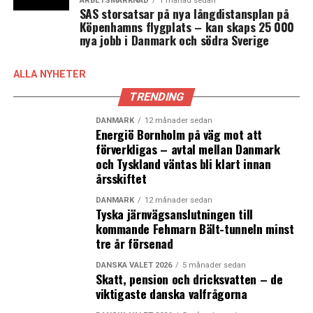
ARBETSMARKNAD
1 månad sedan
SAS storsatsar på nya långdistansplan på
Öresund-Kattegatt-Skagerrak, har hittills hjälpt 350
Köpenhamns flygplats – kan skaps 25 000
personer till ett jobb. Den största delen är personer
nya jobb i Danmark och södra Sverige
från Sverige som fått jobb i Danmark eller personer från
Danmark som fått jobb i Norge.
ALLA NYHETER
Fokus för projektet Nordisk Jobstart + är på arbetslösa
TRENDING
unga under 30 år med eftergymnasial utbildning. Idén
DANMARK
12 månader sedan
är att hjälpa ungdomarna till ett jobb i andra delar av
Energiö Bornholm på väg mot att
Norden genom att matcha dem med arbetsgivare och
förverkligas – avtal mellan Danmark
och Tyskland väntas bli klart innan
dessutom lotsa dem till rätt myndigheter, hjälpa dem
årsskiftet
med det praktiska kring flytten som till exempel att
skaffa en bostad, tolka skatteregler och skaffa
DANMARK
12 månader sedan
Tyska järnvägsanslutningen till
personnummer. Projektet samarbetar med
kommande Fehmarn Bält-tunneln minst
rekryteringsbyråer, företag, a-kassor och
tre år försenad
arbetsförmedlingar för att hitta jobb till de unga. (News
Øresund – Thea Wiborg)
DANSKA VALET 2026
5 månader sedan
Skatt, pension och dricksvatten – de
viktigaste danska valfrågorna
LÄS OCKSÅ: