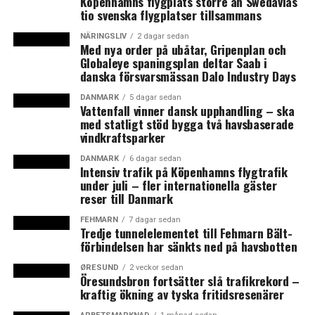
Köpenhamns flygplats större än Swedavias
tio svenska flygplatser tillsammans
det i Oslo finns en akademikerarbetslöshet på under en
procent. Även i Sverige är det svårt att hitta arbetslösa
NÄRINGSLIV
2 dagar sedan
Med nya order på ubåtar, Gripenplan och
unga akademiker.
Globaleye spaningsplan deltar Saab i
– De jobbar oftast med vad som helst för att inte få ett
danska försvarsmässan Dalo Industry Days
hål i CV:et, säger Morten Fabricius Meyer till News
Øresund.
DANMARK
5 dagar sedan
Vattenfall vinner dansk upphandling – ska
med statligt stöd bygga två havsbaserade
Däremot anser han att de danska unga akademikerna i
vindkraftsparker
Köpenhamn är mer kräsna när det gäller ett jobb
DANMARK
6 dagar sedan
utanför huvudstaden.
Intensiv trafik på Köpenhamns flygtrafik
– För många unga i huvudstaden finns det en bild av att
under juli – fler internationella gäster
reser till Danmark
Köpenhamn är världens navel och det enda stället man
kan jobba. Därför kan det vara svårt att få
FEHMARN
7 dagar sedan
Köpenhamnarna att flytta eller börja pendla till ett jobb
Tredje tunnelelementet till Fehmarn Bält-
förbindelsen har sänkts ned på havsbotten
i Sverige. Det finns en större välvillighet ibland de
arbetslösa unga i Jylland, säger Morten Fabricius Meyer
ØRESUND
2 veckor sedan
Öresundsbron fortsätter slå trafikrekord –
till News Øresund.
kraftig ökning av tyska fritidsresenärer
Projektet, som får stöd av Interreg-programmet