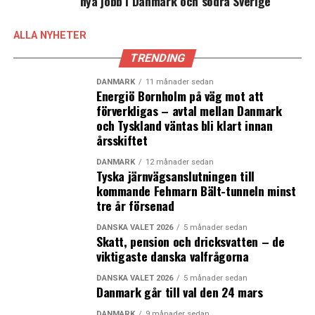
nya jobb i Danmark och södra Sverige
egenskaperna.
Tog in 35 miljoner svenska kronor vid
ALLA NYHETER
börsnoteringen
TRENDING
I juli 2021 blev företaget börsnoterat på Nasdaq First
DANMARK
11 månader sedan
North Growth Market, då cirka 35 miljoner kronor
Energiö Bornholm på väg mot att
inhämtades för den fortsatta kliniska utvecklingen, som
förverkligas – avtal mellan Danmark
har nått fas 2. Det vetenskapliga arbetet har tills vidare
och Tyskland väntas bli klart innan
skett på båda sidor Öresund, i Danmark och i Sverige
årsskiftet
med aktiva samarbetspartners bland annat i England,
DANMARK
12 månader sedan
Litauen och Lettland.
Tyska järnvägsanslutningen till
kommande Fehmarn Bält-tunneln minst
Före börsnoteringen hade Pila Pharma lockat till sig 45
tre år försenad
miljoner kronor från andra aktörer. Först gick den
DANSKA VALET 2026
5 månader sedan
svenska statliga fonden Almi Invest, som investerar i
Skatt, pension och dricksvatten – de
teknologi, industri, hållbarhet och life science, in och
viktigaste danska valfrågorna
stöttade Pila Pharma med en miljon kronor. De har längs
DANSKA VALET 2026
5 månader sedan
vägen investerat löpande i flera emissioner.
Danmark går till val den 24 mars
DANMARK
9 månader sedan