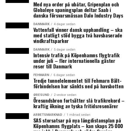
Med nya order på ubåtar, Gripenplan och
Det ändrade sig när hon en dag, på sin svenska partners
Globaleye spaningsplan deltar Saab i
danska försvarsmässan Dalo Industry Days
uppmaning, åkte till ett seminarium på Medeon Science
Park i Malmö, där hon upplevde att folk aktivt
DANMARK
4 dagar sedan
Vattenfall vinner dansk upphandling – ska
uppmanade henne att bli en del av Medeons
med statligt stöd bygga två havsbaserade
inkubatormiljö, där det fanns ett särskilt fokus på
vindkraftsparker
diabetesprojekt.
DANMARK
5 dagar sedan
Intensiv trafik på Köpenhamns flygtrafik
Hon upplevde att folk välvilligt delade med sig av sin
under juli – fler internationella gäster
expertis, bland annat genom deras
reser till Danmark
entreprenörsprogram, där Medeons partners gratis
FEHMARN
6 dagar sedan
stod för undervisningen. Flera av dem blev senare
Tredje tunnelelementet till Fehmarn Bält-
samarbetspartners, vilket var en ”win-win”, enligt Dorte
förbindelsen har sänkts ned på havsbotten
X. Gram och noterar samtidigt att hon blev uppmuntrad
ØRESUND
2 veckor sedan
till att ”vara klok” med en far som var professor i klinisk
Öresundsbron fortsätter slå trafikrekord –
kraftig ökning av tyska fritidsresenärer
farmakologi. Försäljningsbiten ansågs däremot ofint, så
den merkantila delen blev inte uppmärksammad varken
ARBETSMARKNAD
1 månad sedan
under uppväxten hemma eller under skolgången. Men
SAS storsatsar på nya långdistansplan på
Köpenhamns flygplats – kan skaps 25 000
på Medeon fick hon bland annat verktyg för att hitta de