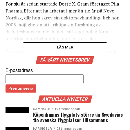
För sju år sedan startade Dorte X. Gram företaget Pila
Pharma. Efter att ha arbetat i mer än tio år på Novo
Nordisk, där hon skrev sin doktorsavhandling, fick hon
2008 möjligheten att friköpa sin forskning av
diabeteskoncernen och bilda sitt eget bolag för att
utveckla en ny behandling mot sockersjuka.
LÄS MER
Även om det mesta av hennes professionella nätverk
fanns i Danmark, valde hon att utveckla Pila Pharma i
FÅ VÅRT NYHETSBREV
Malmö, där hon bosatte sig med sin familj.
E-postadress
– Jag har startat Pila Pharma i Sverige eftersom det
fanns bättre möjligheter att komma vidare när vi var i
startup-fasen, säger Dorte X. Gram.
AKTUELLA NYHETER
I Skåne kände hon forskare på Lunds universitet via sitt
SAMHÄLLE
19 timmar sedan
arbete på Novo Nordisk, men annars var nätverket –
Köpenhamns flygplats större än Swedavias
särskilt till den kommersiella delen – och kännedomen
tio svenska flygplatser tillsammans
om Skåne begränsad.
NÄRINGSLIV
23 timmar sedan