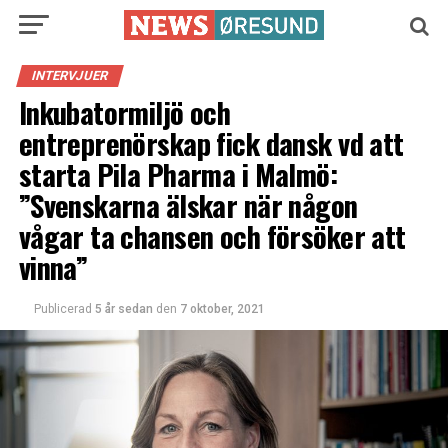
INTERVJUER
Inkubatormiljö och
entreprenörskap fick dansk vd att
starta Pila Pharma i Malmö:
”Svenskarna älskar när någon
vågar ta chansen och försöker att
vinna”
Publicerad
5 år sedan
den
7 oktober, 2021