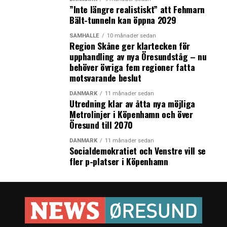
Därefter har privata svenska och på senare tiden danska
”Inte längre realistiskt” att Fehmarn
investerare gett miljoner kronor till den kliniska
Bält-tunneln kan öppna 2029
utvecklingen av läkemedelskandidaten XEN-D0501, som
SAMHÄLLE
10 månader sedan
Dorte X. Gram menar kan bli relevant på
Region Skåne ger klartecken för
världsmarknaden för omkring 465 miljoner patienter.
upphandling av nya Öresundståg – nu
Nobelpriset i medicin gick i oktober till två forskare som
behöver övriga fem regioner fatta
har forskat på en så kallad TRPV1-receptor, som även
motsvarande beslut
Pila Pharma arbetar med i förhållande till
DANMARK
11 månader sedan
diabetesbehandling.
Utredning klar av åtta nya möjliga
Metrolinjer i Köpenhamn och över
Miljön
Öresund till 2070
påverkar
Pila Pharma har tidigare varit en del av Medeon
DANMARK
11 månader sedan
Science Park i Malmö, som bl.a. har fokus på diabetes
Socialdemokratiet och Venstre vill se
inom life science-området. Foto: News Øresund
fler p-platser i Köpenhamn
företagsmentaliteten
Den danskfödda vd:n menar att miljön för seed funding i
Danmark var komplicerad för 5-10 år sedan, då stora