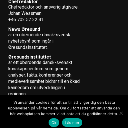
Chefredaktör
Svenska Öresundspendlare och danska turister i Skåne
Chefredaktör och ansvarig utgivare:
vinnare när svenska kronans värde rasar
Johan Wessman
+46 702 52 32 41
News Øresund
är en oberoende dansk-svensk
nyhets­byrå som ingår i
Øresundsinstituttet.
Øresundsinstituttet
är ett oberoende dansk-svenskt
kunskapscentrum som genom
analyser, fakta, konferenser och
medieverksamhet bidrar till en ökad
kännedom om utvecklingen i
regionen.
Vi använder cookies för att se till att vi ger dig den bästa
upplevelsen på vår hemsida. Om du fortsätter att använda den
här webbplatsen kommer vi att anta att du godkänner detta.
Copyright © 2017 Zox News Theme. Theme by MVP Themes, powered
Ok
Läs mer
by WordPress.