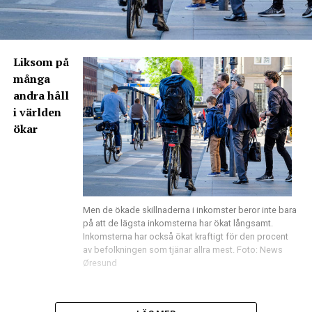
Liksom på
många
andra håll
i världen
ökar
Men de ökade skillnaderna i inkomster beror inte bara
på att de lägsta inkomsterna har ökat långsamt.
Inkomsterna har också ökat kraftigt för den procent
av befolkningen som tjänar allra mest. Foto: News
Øresund