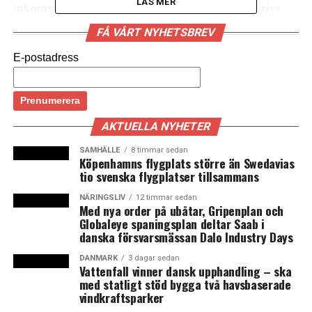
LÄS MER
inkomstskillnaderna i Norden. Utvecklingen drivs
framförallt av att skatte- och bidragssystemen har
FÅ VÅRT NYHETSBREV
blivit mindre omfördelande. Det slår Nordiska
ministerrådet fast i rapporten
Nordic Economic
E-postadress
Policy Review 2018
.
Inkomstskillnaderna har historiskt varit små i Norden.
Men de senaste decennierna har de ökat snabbare i
AKTUELLA NYHETER
Sverige, Finland och Danmark än genomsnittet i OECD.
SAMHÄLLE
8 timmar sedan
Köpenhamns flygplats större än Swedavias
I Norden beror utvecklingen framförallt på att skatte-
tio svenska flygplatser tillsammans
och bidragssystemen har blivit mindre omfördelande,
NÄRINGSLIV
12 timmar sedan
enligt rapporten från Nordiska ministerrådet. Det
Med nya order på ubåtar, Gripenplan och
hänger ihop med att olika bidrag inte har ökat i samma
Globaleye spaningsplan deltar Saab i
danska försvarsmässan Dalo Industry Days
takt som lönerna.
DANMARK
3 dagar sedan
– Det har funnits en medveten strävan – särskilt i
Vattenfall vinner dansk upphandling – ska
med statligt stöd bygga två havsbaserade
Sverige, men även i de andra nordiska länderna – att
vindkraftsparker
stärka drivkrafterna till arbete genom att göra det mer