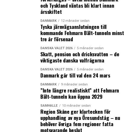
grund av större skillnader i löner och andra
och Tyskland väntas bli klart innan
marknadsinkomster.
årsskiftet
– Den teknologiska utvecklingen brukar anses vara den
DANMARK
12 månader sedan
Tyska järnvägsanslutningen till
viktigaste faktorn. Den har gynnat välutbildade,
kommande Fehmarn Bält-tunneln minst
samtidigt som den har missgynnat mer lågutbildad
tre år försenad
arbetskraft. Men utvecklingen hänger också ihop med
globaliseringen och svagare fackliga organisationer i de
DANSKA VALET 2026
5 månader sedan
Skatt, pension och dricksvatten – de
här länderna, säger Lars Calmfors, professor emeritus i
viktigaste danska valfrågorna
nationalekonomi vid Stockholms universitet och en av
redaktörerna för Nordic Economic POLICY Review 2018.
DANSKA VALET 2026
5 månader sedan
Danmark går till val den 24 mars
I de nordiska länderna verkar den teknologiska
DANMARK
9 månader sedan
”Inte längre realistiskt” att Fehmarn
utvecklingen, globaliseringen och fackföreningarnas
Bält-tunneln kan öppna 2029
ställning inte ha påverkat inkomstfördelningen särskilt
mycket.
SAMHÄLLE
10 månader sedan
Region Skåne ger klartecken för
upphandling av nya Öresundståg – nu
– Fackföreningarna i Norden har visserligen också
behöver övriga fem regioner fatta
tappat medlemmar, men de har bevarat sin styrka
motsvarande beslut
bättre. Vi kanske också har ett utbildningssystem som –