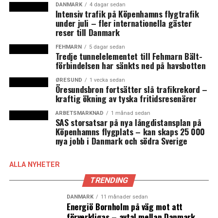
lönsamt att arbeta i förhållande till att inte arbeta och
DANMARK
4 dagar sedan
Intensiv trafik på Köpenhamns flygtrafik
vara bidragsförsörjd, säger Lars Calmfors.
under juli – fler internationella gäster
reser till Danmark
Men de ökade skillnaderna i inkomster beror inte bara
på att de lägsta inkomsterna har ökat långsamt.
FEHMARN
5 dagar sedan
Tredje tunnelelementet till Fehmarn Bält-
Inkomsterna har också ökat kraftigt för den procent av
förbindelsen har sänkts ned på havsbotten
befolkningen som tjänar allra mest.
ØRESUND
1 vecka sedan
Öresundsbron fortsätter slå trafikrekord –
– Vi vet att det hänger ihop med två saker:
kraftig ökning av tyska fritidsresenärer
kapitalinkomsterna är väldigt ojämnt fördelade och
ARBETSMARKNAD
1 månad sedan
deras andel av de totala inkomsterna har ökat.
SAS storsatsar på nya långdistansplan på
Toppinkomsttaggarna får alltså en större andel av
Köpenhamns flygplats – kan skaps 25 000
inkomsterna eftersom den största andelen av
nya jobb i Danmark och södra Sverige
kapitalinkomsterna går till dem. Dessutom verkar
kapitalinkomsterna i sig ha blivit mer ojämnt fördelade.
ALLA NYHETER
TRENDING
Trenden med ökande inkomstklyftor är internationell
men orsakerna bakom kan variera. I USA och andra
DANMARK
11 månader sedan
Energiö Bornholm på väg mot att
anglosachsiska länder har klyftorna framförallt ökat på
förverkligas – avtal mellan Danmark