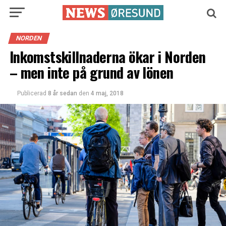
NORDEN
Inkomstskillnaderna ökar i Norden
– men inte på grund av lönen
Publicerad
8 år sedan
den
4 maj, 2018