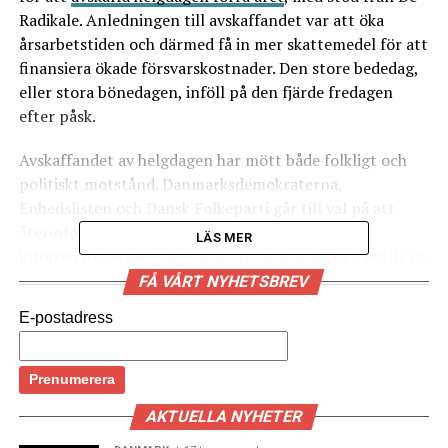
Radikale. Anledningen till avskaffandet var att öka
årsarbetstiden och därmed få in mer skattemedel för att
finansiera ökade försvarskostnader. Den store bededag,
eller stora bönedagen, inföll på den fjärde fredagen
efter påsk.
Avskaffandet av helgdagen har mött både folkligt och
politiskt motstånd. Danmarksdemokraterna,
Enhedslisten och Dansk Folkeparti går till val på att
återinföra helgdagen. De anser att förändringen
LÄS MER
infördes under den felaktiga premissen att den skulle ge
mer pengar till statskassan, som skulle användas
FÅ VÅRT NYHETSBREV
specifikt till försvaret,
rapporterar Ritzau
. Även De
E-postadress
Økonomiske Råd har varit
kritiska till avskaffandet av
helgdagen
, som i sin vårrapport förra året bedömde att
avskaffandet av store bededag inte kommer att ge några
långvariga effekter på arbetskraftsutbudet i Danmark.
AKTUELLA NYHETER
(News Øresund)