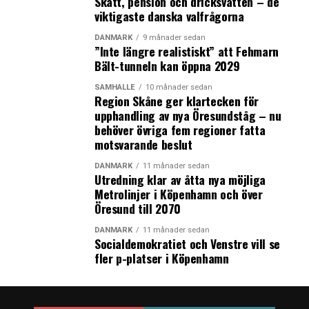
Skatt, pension och dricksvatten – de
viktigaste danska valfrågorna
DANMARK
9 månader sedan
”Inte längre realistiskt” att Fehmarn
Bält-tunneln kan öppna 2029
SAMHÄLLE
10 månader sedan
Region Skåne ger klartecken för
upphandling av nya Öresundståg – nu
behöver övriga fem regioner fatta
motsvarande beslut
DANMARK
11 månader sedan
Utredning klar av åtta nya möjliga
Metrolinjer i Köpenhamn och över
Öresund till 2070
DANMARK
11 månader sedan
Socialdemokratiet och Venstre vill se
fler p-platser i Köpenhamn