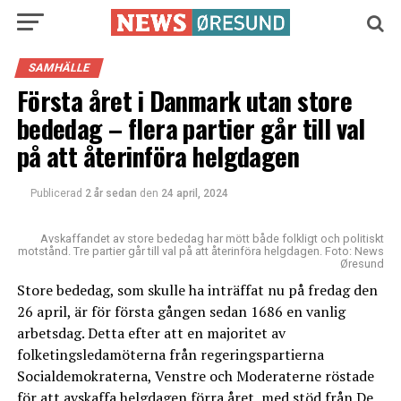
SAMHÄLLE
Första året i Danmark utan store
bededag – flera partier går till val
på att återinföra helgdagen
Publicerad
2 år sedan
den
24 april, 2024
Avskaffandet av store bededag har mött både folkligt och politiskt
motstånd. Tre partier går till val på att återinföra helgdagen. Foto: News
Øresund
Store bededag, som skulle ha inträffat nu på fredag den
26 april, är för första gången sedan 1686 en vanlig
arbetsdag. Detta efter att en majoritet av
folketingsledamöterna från regeringspartierna
Socialdemokraterna, Venstre och Moderaterne röstade
för att
avskaffa helgdagen förra året
, med stöd från De