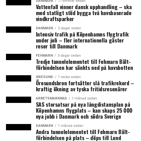
DANMARK
17 timmar sedan
Vattenfall vinner dansk upphandling – ska
LÄS OCKSÅ:
med statligt stöd bygga två havsbaserade
vindkraftsparker
Danska regeringen vill införa upp till två års tvingande
värnplikt för vissa – men elva månader kommer gälla för
DANMARK
2 dagar sedan
de flesta
Intensiv trafik på Köpenhamns flygtrafik
under juli – fler internationella gäster
Konjunkturen i Öresund: sysselsättningen stiger
reser till Danmark
fortsatt i Danmark och inflationen i Sverige föll mer än
FEHMARN
3 dagar sedan
väntat
Tredje tunnelelementet till Fehmarn Bält-
förbindelsen har sänkts ned på havsbotten
ØRESUND
1 vecka sedan
Öresundsbron fortsätter slå trafikrekord –
kraftig ökning av tyska fritidsresenärer
ARBETSMARKNAD
1 månad sedan
SAS storsatsar på nya långdistansplan på
Köpenhamns flygplats – kan skaps 25 000
nya jobb i Danmark och södra Sverige
DANMARK
1 månad sedan
Andra tunnelelementet till Fehmarn Bält-
förbindelsen på plats – döps till Lund