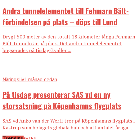
Andra tunnelelementet till Fehmarn Bält-
förbindelsen på plats – döps till Lund
Drygt 500 meter av den totalt 18 kilometer långa Fehmarn
Bält-tunneln är på plats. Det andra tunnelelementet
bogserades på tisdagskvällen...
Näringsliv
1 månad sedan
På tisdag presenterar SAS vd en ny
storsatsning på Köpenhamns flygplats
SAS vd Anko van der Werff tror på Köpenhamns flygplats i
Kastrup som bolagets globala hub och att antalet årliga...
Trending
ALLA NYHETER