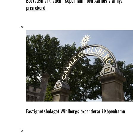
Bostadsmarknaden i Köpenhamn och Aarhus slår nya
prisrekord
Fastighetsbolaget Wihlborgs expanderar i Köpenhamn