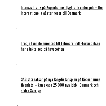
Intensiv trafik på Köpenhamns flygtrafik under juli – fler
internationella gäster reser till Danmark
Tredje tunnelelementet till Fehmarn Bält-förbindelsen
har sänkts ned på havsbotten
SAS storsatsar på nya långdistansplan på Köpenhamns
flygplats – kan skaps 25 000 nya jobb i Danmark och
södra Sverige