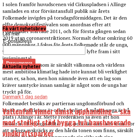
I solen framför huvudscenen vid Cirkuspladsen i Allinge
samlades en stor förväntansfull publik när årets
Folkemøde invigdes på torsdagsförmiddagen. Det är den
elfte demokratifestivalen som anordnas efter att
Få vårt nyhetsbrev
Folkemødet startade 2011, och för första gången sedan
Läs mer
2019 utan coronarestriktioner. Normalt deltar omkring 60
E-postadress
000 människor. I fokus för årets Folkemøde står de unga,
vilka statsminister Mette Frederiksen lyfte fram i sitt
invigningstal.
– Ni är en grupp som är särskilt välkomna och världens
Aktuella nyheter
mest ambitiösa klimatlag hade inte kunnat bli verklighet
utan er, sa hon, men hon nämnde även att en lag som
kräver samtycke innan samlag är något som de unga har
tryckt på för.
Danmark
1 dag sedan
Folkemødet besöks av partiernas ungdomsförbund och
Vattenfall vinner dansk upphandling – ska
besök av skolklasser är också vanligt så många unga är på
plats i Allinge i år. Mette Frederiksen sa även att hon
med statligt stöd bygga två havsbaserade
önskar att fler unga deltar i det politiska samtalet men tror
att många avskräcks av den hårda tonen som finns, särskilt
vindkraftsparker