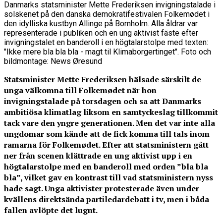
Danmarks statsminister Mette Frederiksen invigningstalade i
solskenet på den danska demokratifestivalen Folkemødet i
den idylliska kustbyn Allinge på Bornholm. Alla åldrar var
representerade i publiken och en ung aktivist fäste efter
invigningstalet en banderoll i en högtalarstolpe med texten:
"Ikke mere bla bla bla - magt til Klimaborgertinget". Foto och
bildmontage: News Øresund
Statsminister Mette Frederiksen hälsade särskilt de
unga välkomna till Folkemødet när hon
invigningstalade på torsdagen och sa att Danmarks
ambitiösa klimatlag liksom en samtyckeslag tillkommit
tack vare den yngre generationen. Men det var inte alla
ungdomar som kände att de fick komma till tals inom
ramarna för Folkemødet. Efter att statsministern gått
ner från scenen klättrade en ung aktivist upp i en
högtalarstolpe med en banderoll med orden ”bla bla
bla”
, vilket gav en kontrast till vad statsministern nyss
hade sagt. Unga aktivister protesterade även under
kvällens direktsända partiledardebatt i tv, men i båda
fallen avlöpte det lugnt.