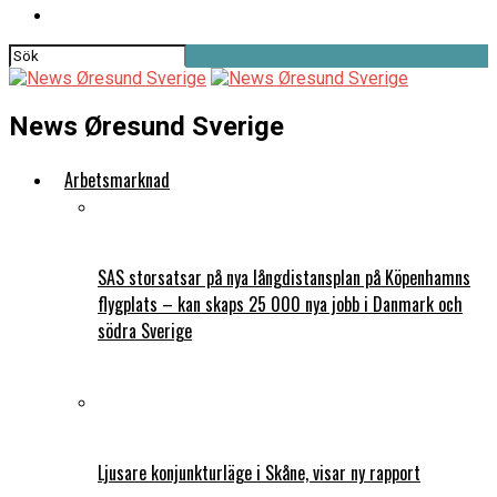
News Øresund Sverige
Arbetsmarknad
SAS storsatsar på nya långdistansplan på Köpenhamns
flygplats – kan skaps 25 000 nya jobb i Danmark och
södra Sverige
Ljusare konjunkturläge i Skåne, visar ny rapport