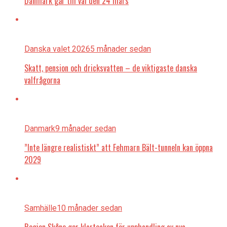
Danmark går till val den 24 mars
Danska valet 2026
5 månader sedan
Skatt, pension och dricksvatten – de viktigaste danska
valfrågorna
Danmark
9 månader sedan
”Inte längre realistiskt” att Fehmarn Bält-tunneln kan öppna
2029
Samhälle
10 månader sedan
Region Skåne ger klartecken för upphandling av nya