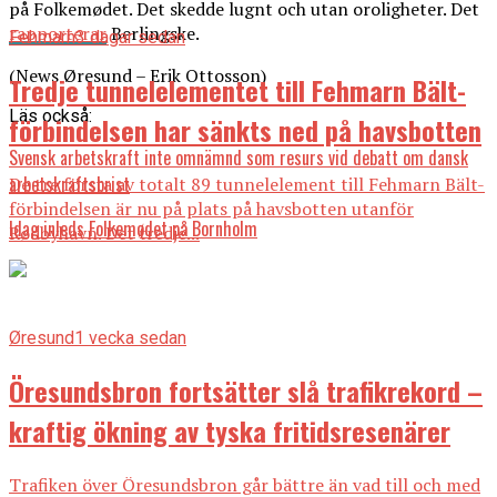
på Folkemødet. Det skedde lugnt och utan oroligheter. Det
rapporterar
Berlingske.
Fehmarn
3 dagar sedan
(News Øresund – Erik Ottosson)
Tredje tunnelelementet till Fehmarn Bält-
Läs också:
förbindelsen har sänkts ned på havsbotten
Svensk arbetskraft inte omnämnd som resurs vid debatt om dansk
arbetskraftsbrist
De tre första av totalt 89 tunnelelement till Fehmarn Bält-
förbindelsen är nu på plats på havsbotten utanför
Idag inleds Folkemødet på Bornholm
Rødbyhavn. Det tredje...
Øresund
1 vecka sedan
Öresundsbron fortsätter slå trafikrekord –
kraftig ökning av tyska fritidsresenärer
Trafiken över Öresundsbron går bättre än vad till och med