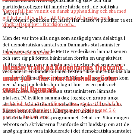
i sociala medier. Hon uppmanade sig själv och sina
partiledarkollegor till mindre hårda ord i de politiska
Vattenfall har vunnit en dansk upphandling och ska med
debatterna.
möjlighet till statligt stöd bygga två havsbaserade
­– Är tonen i politiken för hård? Här måste vi politiker ta ett
vindkraftsparker i Nordsjön och...
ansvar, sa hon.
Men det var inte alla unga som ansåg sig vara delaktiga i
det demokratiska samtal som Danmarks statsminister
talade om. Knappt hade Mette Frederiksen lämnat senen
Danmark
2 dagar sedan
och satt sig på första bänkraden förrän en ung aktivist
klättrade upp i en en högtalarstolpe bredvid scenen och
Intensiv trafik på Köpenhamns flygtrafik
vecklade ut en banderoll med texten ”Ikke mere bla bla bla
under juli – fler internationella gäster
– magt til Klimaborgertinget”. När den unga kvinnan kom
ner på marken leddes hon lugnt bort av en polis och
reser till Danmark
banderollen togs ner innan statsministern lämnade
platsen. På kvällen samma dag tog sig en grupp unga
Under juli reste 3,45 miljoner passagerare till och från
aktivister från Extinction Rebellion sig in på Danmarks
Köpenhamns flygplats i Kastrup, en ökning med 3,6
Radios scen i hamnen i Allinge mitt under en
procent jämfört med...
partiledardebatt i DR-programmet Debatten. Sändningen
avbröts och aktivisterna framförde sitt budskap om att de
ansåg sig inte vara inkluderade i det demokratiska samtalet