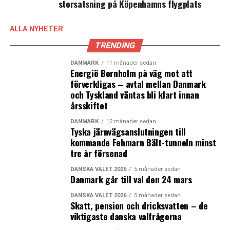
storsatsning på Köpenhamns flygplats
Från och med september samarbetar One Point Entry i
Köpenhamn med en nystartad avdelning av
ALLA NYHETER
verksamheten inom Invest in Skåne.
TRENDING
– När vi får in förfrågningar kan vi nu behandla dem
DANMARK
11 månader sedan
Energiö Bornholm på väg mot att
tillsammans och när det skulle vara intressant att visa
förverkligas – avtal mellan Danmark
något i Skåne för en delegation kan vi lägga in det i
och Tyskland väntas bli klart innan
programmet. Det är bra, för det kommer delegationer
årsskiftet
som vill besöka båda sidorna. De tycker också att det är
DANMARK
12 månader sedan
bra service och känns professionellt när vi kan
Tyska järnvägsanslutningen till
koordinera ett besök i två länder, säger han.
kommande Fehmarn Bält-tunneln minst
tre år försenad
För 2017 är Greater Copenhagen & Skåne Committees
DANSKA VALET 2026
5 månader sedan
mål att 15 kommuner ska få besök via One Point Entry.
Danmark går till val den 24 mars
Dessutom ska 50 företag, jämfört med 27 under 2016,
DANSKA VALET 2026
5 månader sedan
dra nytta av besöken. Tio delegationsbesök ska vara
Skatt, pension och dricksvatten – de
gemensamma över Öresund.
viktigaste danska valfrågorna