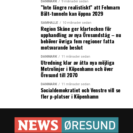
– Vi tycker att det är mycket relevant att starta
DANMARK
9 månader sedan
”Inte längre realistiskt” att Fehmarn
samarbetet över Öresund på det här området, för det är
Bält-tunneln kan öppna 2029
så meningsfullt. Det är ett område där vi kan börja
samarbeta på ett praktiskt, konkret plan och börja
SAMHÄLLE
10 månader sedan
Region Skåne ger klartecken för
skapa tillväxt för våra företag, säger Jakob Norman-
upphandling av nya Öresundståg – nu
Hansen. (News Øresund – Anna Palmehag)
behöver övriga fem regioner fatta
motsvarande beslut
LÄS OCKSÅ:
DANMARK
11 månader sedan
Utredning klar av åtta nya möjliga
Köpenhamnarna kan få fler bilpooler
Metrolinjer i Köpenhamn och över
Danskarna lägger mindre pengar på att äta ute – trots
Öresund till 2070
fler Michelinstjärnor
DANMARK
11 månader sedan
Socialdemokratiet och Venstre vill se
fler p-platser i Köpenhamn