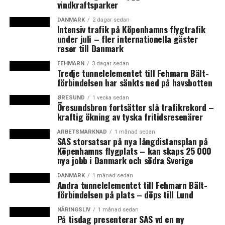
vindkraftsparker
Capacity och Köpenhamns kommun emot 308
förfrågningar från olika delegationer under 2016, 15
DANMARK
2 dagar sedan
Intensiv trafik på Köpenhamns flygtrafik
procent fler än under 2015. Det resulterade i cirka 250
under juli – fler internationella gäster
faktiska studiebesök.
reser till Danmark
FEHMARN
3 dagar sedan
Klart flest förfrågningar – cirka en femtedel – kom från
Tredje tunnelelementet till Fehmarn Bält-
Kina. Därefter var intresset störst från Skandinavien
förbindelsen har sänkts ned på havsbotten
och övriga europeiska länder, men förfrågningar kom
ØRESUND
1 vecka sedan
också från USA och ett antal asiatiska länder, samt
Öresundsbron fortsätter slå trafikrekord –
kraftig ökning av tyska fritidsresenärer
några från Sydamerika och Afrika – totalt 40 länder.
ARBETSMARKNAD
1 månad sedan
– Kina är ett fokusområde för oss och vi har anställd
SAS storsatsar på nya långdistansplan på
Köpenhamns flygplats – kan skaps 25 000
personal som talar kinesiska och kan hjälpa till att
nya jobb i Danmark och södra Sverige
screena förfrågningarna, säger Jakob Norman-Hansen.
DANMARK
1 månad sedan
Andra tunnelelementet till Fehmarn Bält-
Cleantech, så som vindkraft, och hållbar utveckling var
förbindelsen på plats – döps till Lund
det som i störst grad lockade de utländska
delegationerna, men Jakob Norman-Hansen nämner
NÄRINGSLIV
1 månad sedan
På tisdag presenterar SAS vd en ny
även vård, livsmedel, design och materialvetenskap.