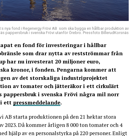
s nya fond i Regenergy Frövi AB som ska bygga en hållbar produktion av
näs pappersbruk i svenska Frövi utanför Örebro. Pressfoto BillerudKorsnäs
at en fond för investeringar i hållbar
obränsle som drar nytta av restströmmar från
p har nu investerat 20 miljoner euro,
ska kronor, i fonden. Pengarna kommer att
ngen av det storskaliga industriprojektet
on av tomater och jätteräkor i ett cirkulärt
 pappersbruk i svenska Frövi några mil norr
i ett
pressmeddelande
.
vi AB starta produktionen på den 21 hektar stora
av 2023. Då kommer årligen 8 000 ton tomater och 4
med hjälp av en personalstyrka på 220 personer. Enligt