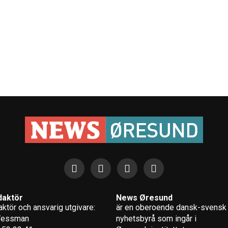
daktör
News Øresund
ktör och ansvarig utgivare:
är en oberoende dansk-svensk
Wessman
nyhets­byrå som ingår i