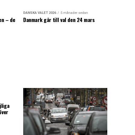
DANSKA VALET 2026
5 månader sedan
en – de
Danmark går till val den 24 mars
a
jliga
över