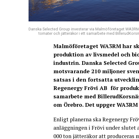
Danska Selected Group investerar via Malmöföretaget WA3RM:
tomater och jätteräkor i ett samarbete med BillerudKors
Malmöföretaget WA3RM har skap
produktion av livsmedel och bi
industrin. Danska Selected Grou
motsvarande 210 miljoner sven
satsas i den fortsatta utveckli
Regenergy Frövi AB för produkti
samarbete med BillerudKorsnäs
om Örebro. Det uppger WA3RM 
Enligt planerna ska Regenergy Frö
anläggningen i Frövi under slutet 
000 ton jätteräkor att produceras 