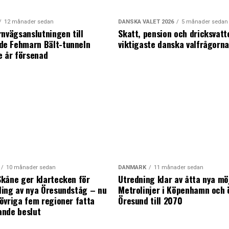
12 månader sedan
DANSKA VALET 2026
5 månader sedan
rnvägsanslutningen till
Skatt, pension och dricksvatt
e Fehmarn Bält-tunneln
viktigaste danska valfrågorn
e år försenad
10 månader sedan
DANMARK
11 månader sedan
kåne ger klartecken för
Utredning klar av åtta nya mö
ing av nya Öresundståg – nu
Metrolinjer i Köpenhamn och 
övriga fem regioner fatta
Öresund till 2070
ande beslut