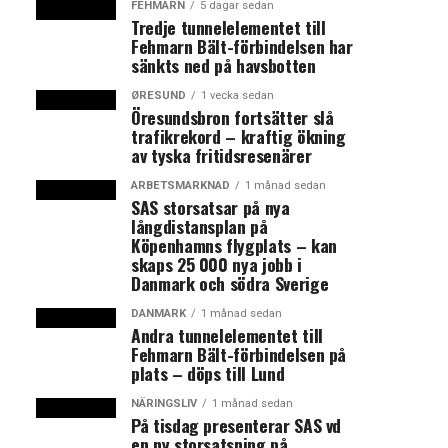
FEHMARN
5 dagar sedan
Tredje tunnelelementet till
Fehmarn Bält-förbindelsen har
sänkts ned på havsbotten
ØRESUND
1 vecka sedan
Öresundsbron fortsätter slå
trafikrekord – kraftig ökning
av tyska fritidsresenärer
ARBETSMARKNAD
1 månad sedan
SAS storsatsar på nya
långdistansplan på
Köpenhamns flygplats – kan
skaps 25 000 nya jobb i
Danmark och södra Sverige
DANMARK
1 månad sedan
Andra tunnelelementet till
Fehmarn Bält-förbindelsen på
plats – döps till Lund
NÄRINGSLIV
1 månad sedan
På tisdag presenterar SAS vd
en ny storsatsning på