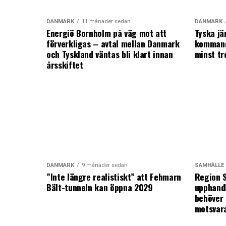
DANMARK
11 månader sedan
DANMARK
Energiö Bornholm på väg mot att
Tyska jä
förverkligas – avtal mellan Danmark
kommand
och Tyskland väntas bli klart innan
minst tr
årsskiftet
DANMARK
9 månader sedan
SAMHÄLLE
”Inte längre realistiskt” att Fehmarn
Region S
Bält-tunneln kan öppna 2029
upphandl
behöver 
motsvar