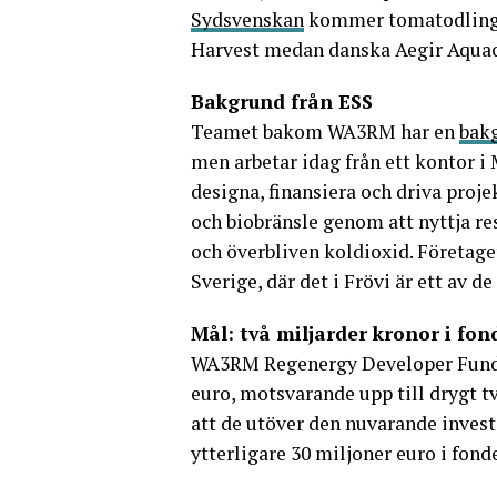
Sydsvenskan
kommer tomatodlingen
Harvest medan danska Aegir Aquac
Bakgrund från ESS
Teamet bakom WA3RM har en
bak
men arbetar idag från ett kontor i
designa, finansiera och driva proj
och biobränsle genom att nyttja re
och överbliven koldioxid. Företage
Sverige, där det i Frövi är ett av 
Mål: två miljarder kronor i fon
WA3RM Regenergy Developer Fund I
euro, motsvarande upp till drygt t
att de utöver den nuvarande invest
ytterligare 30 miljoner euro i fond