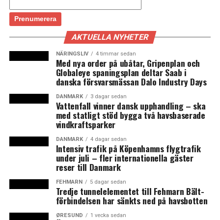
Øresund.
För tillfället utreds en förändring av arbetsrätten i
AKTUELLA NYHETER
Sverige, som i korta drag innebär att det ska ges större
möjligheter till kompetensutveckling för anställda, att
NÄRINGSLIV
4 timmar sedan
Med nya order på ubåtar, Gripenplan och
anställningsskyddet för personer med
Globaleye spaningsplan deltar Saab i
visstidsanställningar ska bli bättre, att skälen för
danska försvarsmässan Dalo Industry Days
uppsägning ska tydliggöras samt att arbetsgivare ska ha
DANMARK
3 dagar sedan
större möjligheter att göra undantag från
Vattenfall vinner dansk upphandling – ska
turordningsreglerna i samband med uppsägningar.
med statligt stöd bygga två havsbaserade
Utredningarna är ett resultat av Januariavtalet från
vindkraftsparker
2019 mellan Socialdemokraterna, Miljöpartiet,
DANMARK
4 dagar sedan
Liberalerna och Centerpartiet där partierna beslutade
Intensiv trafik på Köpenhamns flygtrafik
under juli – fler internationella gäster
om en modernisering av arbetsrätten för att öka
reser till Danmark
rörligheten och tryggheten på arbetsmarknaden.
Partierna vill även reformera arbetslöshetsförsäkringen
FEHMARN
5 dagar sedan
Tredje tunnelelementet till Fehmarn Bält-
”i linje med en flexicuritymodell”, står det i
förbindelsen har sänkts ned på havsbotten
överenskommelsen.
ØRESUND
1 vecka sedan