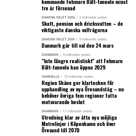
modellen
kommande Fehmarn Bält-tunneln minst
tre år försenad
Bent Greve, arbetsmarknadsforskare och professor i
statsvetenskap vid Roskilde Universitet, menar att det
DANSKA VALET 2026
5 månader sedan
finns många fördelar med flexicurity-modellen, men
Skatt, pension och dricksvatten – de
viktigaste danska valfrågorna
han räknar också upp flera utmaningar på den danska
arbetsmarknaden just nu.
DANSKA VALET 2026
5 månader sedan
Danmark går till val den 24 mars
– Jämfört med det klassiska flexicurity-modellsystemet
DANMARK
9 månader sedan
där man kan bli anställd och uppsagd med en viss
”Inte längre realistiskt” att Fehmarn
uppsägningstid, så börjar vi få fler anställda på kontrakt
Bält-tunneln kan öppna 2029
som inte har samma grad av skydd som man normalt
SAMHÄLLE
10 månader sedan
täcks av på arbetsmarknaden. Det anser jag vara
Region Skåne ger klartecken för
utmaningen som finns i flexicurity-modellen, säger han
upphandling av nya Öresundståg – nu
och fortsätter:
behöver övriga fem regioner fatta
motsvarande beslut
– Det finns en tendens till att fler anställs på
DANMARK
11 månader sedan
korttidskontrakt och det betyder att deras säkerhet inte
Utredning klar av åtta nya möjliga
är så stor. Det i kombination med vad jag kallar
Metrolinjer i Köpenhamn och över
plattformsekonomin, med att arbeta för plattformar
Öresund till 2070