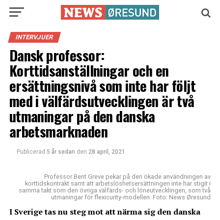
INTERVJUER
Dansk professor:
Korttidsanställningar och en
ersättningsnivå som inte har följt
med i välfärdsutvecklingen är två
utmaningar på den danska
arbetsmarknaden
Publicerad
5 år sedan
den
28 april, 2021
Professor Bent Greve pekar på den ökade användningen av
korttidskontrakt samt att arbetslöshetsersättningen inte har stigit i
samma takt som den övriga välfärds- och löneutvecklingen, som två
utmaningar för flexicurity-modellen. Foto: News Øresund
I Sverige tas nu steg mot att närma sig den danska