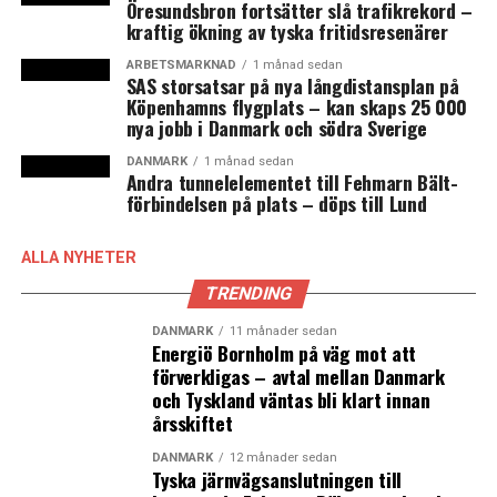
Öresundsbron fortsätter slå trafikrekord –
kraftig ökning av tyska fritidsresenärer
Bent Greve, professor i statsvetenskap vid Roskilde Universitet. Foto:
ARBETSMARKNAD
1 månad sedan
RUC
SAS storsatsar på nya långdistansplan på
Köpenhamns flygplats – kan skaps 25 000
nya jobb i Danmark och södra Sverige
Om de föreslagna ändringarna blir lag så innebär det att
DANMARK
1 månad sedan
Andra tunnelelementet till Fehmarn Bält-
den svenska arbetsmarknadsmodellen blir mer lik den
förbindelsen på plats – döps till Lund
danska. Tre begrepp som kännetecknar flexicurity-
modellen är anställningstrygghet, inkomsttrygghet och
ALLA NYHETER
sysselsättningstrygghet. Modellen innebär att den
anställde dels har större möjligheter att
TRENDING
kompetensutveckla sig under sin arbetslöshet och dels
DANMARK
11 månader sedan
får en ganska generös ersättning. Arbetsgivaren har å
Energiö Bornholm på väg mot att
sin sida fler möjligheter att säga upp anställda. Detta
förverkligas – avtal mellan Danmark
tillsammans är tänkt att skapa en kombination av
och Tyskland väntas bli klart innan
årsskiftet
rörlighet och trygghet på arbetsmarknaden.
DANMARK
12 månader sedan
Korttidsanställningar och korta uppdrag utmanar
Tyska järnvägsanslutningen till