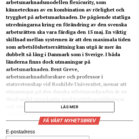
arbetsmarknadsmodellen flexicurity, som
kännetecknas av en kombination av rörlighet och
trygghet på arbetsmarknaden. De pågående statliga
utredningarna kring en förändring av den svenska
arbetsrätten ska vara färdiga den 15 maj. En viktig
skillnad mellan systemen är att den maximala tiden
som arbetslöshetsersättning kan utgå är mer än
dubbelt så lång i Danmark som i Sverige. I båda
länderna finns dock utmaningar på
arbetsmarknaden. Bent Greve,
arbetsmarknadsforskare och professor i
statsvetenskap vid Roskilde Universitet, menar att
utmaningar på den danska arbetsmarknaden är en
ökad andel sysselsatta med korttidsanställningar
och otrygga anställningar, samt att nivån på
LÄS MER
arbetslöshetsersättningen inte har följt med
FÅ VÅRT NYHETSBREV
väldfärds- och löneutvecklingen.
– Den del av flexicurity-modellen är inte så stark
E-postadress
som den har varit tidigare, säger han till News