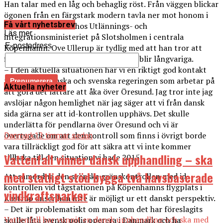
Han talar med en låg och behaglig röst. Från väggen blickar
ögonen från en färgstark modern tavla ner mot honom i
Få vårt nyhetsbrev
det lånade rummet hos Utlännings- och
Läs mer
integrationsministeriet på Slotsholmen i centrala
E-postadress
Köpenhamn. Ove Ullerup är tydlig med att han tror att
flyktingkrisen och gränskontrollerna blir långvariga.
– I den aktuella situationen har vi en riktigt god kontakt
mellan den danska och svenska regeringen som arbetar på
Aktuella nyheter
att göra det lättare att åka över Öresund. Jag tror inte jag
avslöjar någon hemlighet när jag säger att vi från dansk
sida gärna ser att id-kontrollen upphävs. Det skulle
underlätta för pendlarna över Öresund och vi är
övertygade om att den kontroll som finns i övrigt borde
Danmark
13 timmar sedan
vara tillräckligt god för att säkra att vi inte kommer
Vattenfall vinner dansk upphandling – ska
tillbaka till den situation vi hade 2015.
med statligt stöd bygga två havsbaserade
Att samordna den svenska gränskontrollen med id-
kontrollen vid tågstationen på Köpenhamns flygplats i
vindkraftsparker
Kastrup anser han inte är möjligt ur ett danskt perspektiv.
– Det är problematiskt om man som det har föreslagits
Vattenfall har vunnit en dansk upphandling och ska med
skulle låta svensk polis operera i Danmark och ha