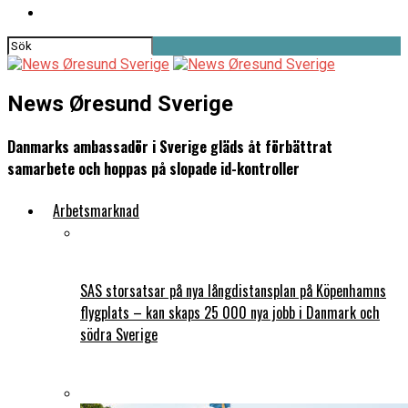
News Øresund Sverige
Danmarks ambassadör i Sverige gläds åt förbättrat
samarbete och hoppas på slopade id-kontroller
Arbetsmarknad
SAS storsatsar på nya långdistansplan på Köpenhamns
flygplats – kan skaps 25 000 nya jobb i Danmark och
södra Sverige