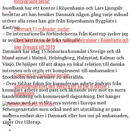
motsvarande beslut
Swedbank har ett kontor i Köpenhamn och Lars Ljungälv
berättar att han besöker Danmark någon gång varje månad
utöver alla resor han gör från Köpenhamns flygplats i
Kastrup.
Danmark
11 månader sedan
– De internationella förbindelserna från Kastrup tycker jag
Utredning klar av åtta nya möjliga Metrolinjer i Köpenhamn och
är mycket bättre än de från Arlanda.
över Öresund till 2070
Danmark har idag 15 honorära konsulat i Sverige och då
bland annat i Malmö, Helsingborg, Halmstad, Kalmar och
Växjö. De hjälper till att skapa en lokal relation till danska
intressen och utgör ett komplement till ambassaden i
Danmark
11 månader sedan
Stockholm med närmare 20-anställda.
– Över tid har fokus för konsulernas arbete ändrats från
Socialdemokratiet och Venstre vill se fler p-platser i
konsulärt arbete med pass och liknande över mot en mera
Köpenhamn
handelsmässig och kommersiell dagordning. Det hänger
samman med att vi fått nya system i Europa med
Schengenavtalet men också med att utställning av pass
numera endast sker i Danmark eller hos oss på ambassaden,
säger Ove Ullerup.