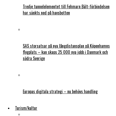
Tredje tunnelelementet till Fehmarn Bält-förbindelsen
har sänkts ned på havsbotten
SAS storsatsar på nya långdistansplan på Köpenhamns
flygplats – kan skaps 25 000 nya jobb i Danmark och
södra Sverige
Europas digitala strategi – nu behövs handling
Turism/kultur