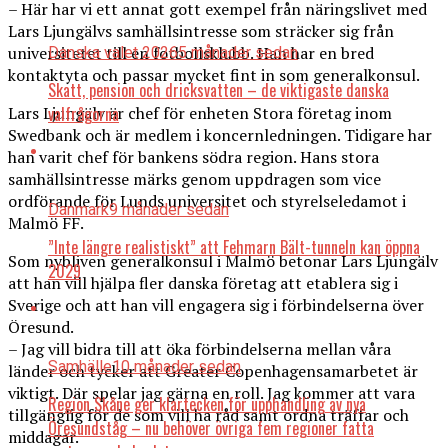
– Här har vi ett annat gott exempel från näringslivet med
Lars Ljungälvs samhällsintresse som sträcker sig från
universitetet till en fotbollsklubb. Han har en bred
Danska valet 2026
5 månader sedan
kontaktyta och passar mycket fint in som generalkonsul.
Skatt, pension och dricksvatten – de viktigaste danska
Lars Ljungälv är chef för enheten Stora företag inom
valfrågorna
Swedbank och är medlem i koncernledningen. Tidigare har
han varit chef för bankens södra region. Hans stora
samhällsintresse märks genom uppdragen som vice
ordförande för Lunds universitet och styrelseledamot i
Danmark
9 månader sedan
Malmö FF.
”Inte längre realistiskt” att Fehmarn Bält-tunneln kan öppna
Som nybliven generalkonsul i Malmö betonar Lars Ljungälv
2029
att han vill hjälpa fler danska företag att etablera sig i
Sverige och att han vill engagera sig i förbindelserna över
Öresund.
– Jag vill bidra till att öka förbindelserna mellan våra
Samhälle
10 månader sedan
länder och tycker att Greater Copenhagensamarbetet är
viktigt. Där spelar jag gärna en roll. Jag kommer att vara
Region Skåne ger klartecken för upphandling av nya
tillgänglig för de som vill ha råd samt ordna träffar och
Öresundståg – nu behöver övriga fem regioner fatta
middagar.