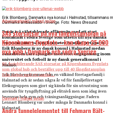
Erik Blomberg, Danmarks nya konsul i Halmstad, tillsammans 
Arbetsmarknad
1 månad sedan
Danmarks ambassadör i Sverige. Foto: News Øresund
SAS storsatsar på nya långdistansplan på
Det är två väletablerade affärsmän med ett stort
kontaktnät i södra Sverige som utsetts till nya danska
Köpenhamns flygplats – kan skaps 25 000
representanter på sina hemorter. Familjeföretagaren
Erik Blomberg är ny dansk konsul i Halmstad medan
nya jobb i Danmark och södra Sverige
bankchefen Lars Ljungälv med stort engagemang inom
universitet och fotboll är ny dansk generalkonsul i
80-årsjubilerande SAS storsatar på Köpenhamns flygplats
Malmö.
som global hub och beställer upp till 40 långdistansplan
Erik Blomberg kommer från en välkänd företagarfamilj i
från Airbus med ett samlat...
Halmstad och är sedan några år vd för familjeföretaget
Eleikogruppen som gjort sig kända för sin utrustning som
används för tyngdlyftning på elitnivå men som idag även
levererar hela gym och träningsanläggningar. Fadern
Danmark
1 månad sedan
Lennart Blomberg var under många år Danmarks konsul i
Halmstad.
Andra tunnelelementet till Fehmarn Bält-