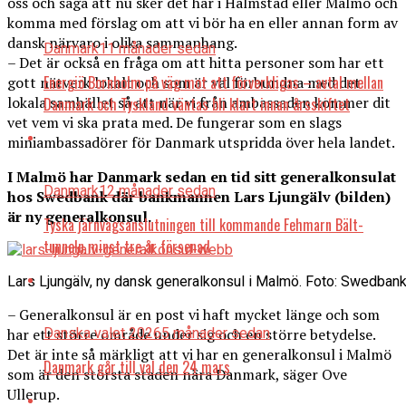
oss och säga att nu sker det här i Halmstad eller Malmö och
komma med förslag om att vi bör ha en eller annan form av
dansk närvaro i olika sammanhang.
Danmark
11 månader sedan
– Det är också en fråga om att hitta personer som har ett
Energiö Bornholm på väg mot att förverkligas – avtal mellan
gott nätverk lokalt och som är väl förbundna med det
lokala samhället så att när vi från ambassaden kommer dit
Danmark och Tyskland väntas bli klart innan årsskiftet
vet vem vi ska prata med. De fungerar som en slags
miniambassadörer för Danmark utspridda över hela landet.
I Malmö har Danmark sedan en tid sitt generalkonsulat
Danmark
12 månader sedan
hos Swedbank där bankmannen Lars Ljungälv (bilden)
är ny generalkonsul.
Tyska järnvägsanslutningen till kommande Fehmarn Bält-
tunneln minst tre år försenad
Lars Ljungälv, ny dansk generalkonsul i Malmö. Foto: Swedban
– Generalkonsul är en post vi haft mycket länge och som
har ett större område under sig och en större betydelse.
Danska valet 2026
5 månader sedan
Det är inte så märkligt att vi har en generalkonsul i Malmö
Danmark går till val den 24 mars
som är den största staden nära Danmark, säger Ove
Ullerup.