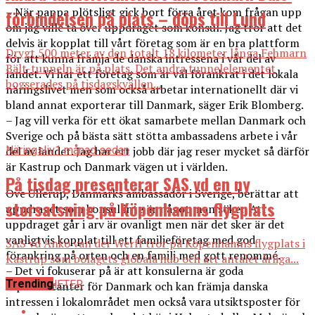
– När pappa plötsligt gick bort förra året kom frågan upp
förbindelsen på plats – döps till Lund
om jag ville ta över uppdraget som konsul. Jag tror att det
delvis är kopplat till vårt företag som är en bra plattform
Drygt 500 meter av den totalt 18 kilometer långa Fehmarn
för att kunna främja de danska intressena i vår del av
Bält-tunneln är på plats. Det andra tunnelelementet
landet. Vi har ett företag som är väl förankrat i det lokala
bogserades på tisdagskvällen...
näringslivet men som också arbetar internationellt där vi
bland annat exporterar till Danmark, säger Erik Blomberg.
– Jag vill verka för ett ökat samarbete mellan Danmark och
Sverige och på bästa sätt stötta ambassadens arbete i vår
Näringsliv
1 månad sedan
del av landet. Jag har ett jobb där jag reser mycket så därför
är Kastrup och Danmark vägen ut i världen.
På tisdag presenterar SAS vd en ny
Ove Ullerup, Danmarks ambassadör i Sverige, berättar att
storsatsning på Köpenhamns flygplats
uppdraget som konsul inte är något man söker. Att
uppdraget går i arv är ovanligt men när det sker är det
vanligtvis kopplat till ett familjeföretag med god
SAS vd Anko van der Werff tror på Köpenhamns flygplats i
förankring på orten och en familj med gott renommé.
Kastrup som bolagets globala hub och att antalet årliga...
– Det vi fokuserar på är att konsulerna är goda
Trending
ALLA NYHETER
representanter för Danmark och kan främja danska
intressen i lokalområdet men också vara utsiktsposter för