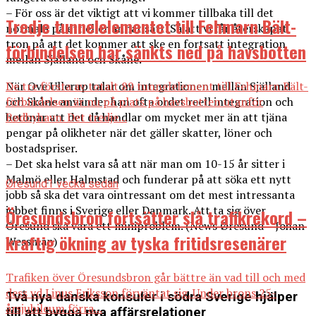
– För oss är det viktigt att vi kommer tillbaka till det
Tredje tunnelelementet till Fehmarn Bält-
normala på ett eller annat sätt. Så att vi får återskapat
tron på att det kommer att ske en fortsatt integration
förbindelsen har sänkts ned på havsbotten
mellan Själland och Skåne.
De tre första av totalt 89 tunnelelement till Fehmarn Bält-
När Ove Ullerup talar om integrationen mellan Själland
förbindelsen är nu på plats på havsbotten utanför
och Skåne använder han ofta ordet reell integration och
Rødbyhavn. Det tredje...
betonar att det då handlar om mycket mer än att tjäna
pengar på olikheter när det gäller skatter, löner och
bostadspriser.
– Det ska helst vara så att när man om 10-15 år sitter i
Malmö eller Halmstad och funderar på att söka ett nytt
Øresund
1 vecka sedan
jobb så ska det vara ointressant om det mest intressanta
jobbet finns i Sverige eller Danmark. Att ta sig över
Öresundsbron fortsätter slå trafikrekord –
Öresund ska vara ett miniproblem. (News Øresund – Johan
kraftig ökning av tyska fritidsresenärer
Wessman)
Trafiken över Öresundsbron går bättre än vad till och med
dess vd Linus Eriksson förväntat sig. Under brons 25-
Två nya danska konsuler i södra Sverige hjälper
årsjubileum förra...
till att bygga nya affärsrelationer