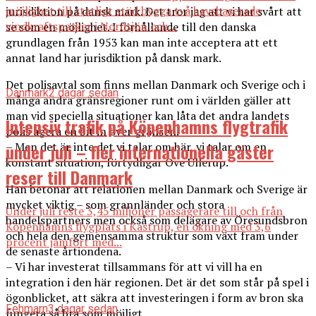
möjlighet till statligt stöd bygga två havsbaserade
jurisdiktion på dansk mark. Det tror jag att vi har svårt att
vindkraftsparker i Nordsjön och...
se som en möjlighet. I förhållande till den danska
grundlagen från 1953 kan man inte acceptera att ett
annat land har jurisdiktion på dansk mark.
Det polisavtal som finns mellan Danmark och Sverige och i
Danmark
2 dagar sedan
många andra gränsregioner runt om i världen gäller att
man vid speciella situationer kan låta det andra landets
Intensiv trafik på Köpenhamns flygtrafik
polis agera en bit in över gränsen.
under juli – fler internationella gäster
– Men det är inte det vi talar om här, vi talar om en
konstant situation, förtydligar Ove Ullerup.
reser till Danmark
Han betonar att relationen mellan Danmark och Sverige är
mycket viktig – som grannländer och stora
Under juli reste 3,45 miljoner passagerare till och från
handelspartners men också som delägare av Öresundsbron
Köpenhamns flygplats i Kastrup, en ökning med 3,6
och hela den gemensamma struktur som växt fram under
procent jämfört med...
de senaste årtiondena.
– Vi har investerat tillsammans för att vi vill ha en
integration i den här regionen. Det är det som står på spel i
ögonblicket, att säkra att investeringen i form av bron ska
Fehmarn
3 dagar sedan
fungera så bra som möjligt.