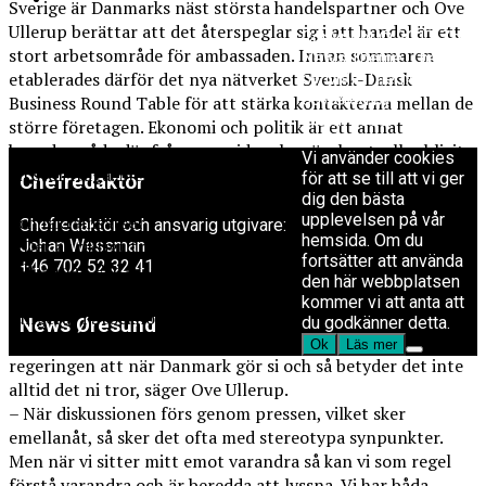
Sverige är Danmarks näst största handelspartner och Ove
Ullerup berättar att det återspeglar sig i att handel är ett
Copyright © 2017 Zox
stort arbetsområde för ambassaden. Innan sommaren
Redaktionen
News Theme. Theme
etablerades därför det nya nätverket Svensk-Dansk
by MVP Themes,
powered by
Business Round Table för att stärka kontakterna mellan de
redaktion@newsoresund.org
WordPress.
+46 40 30 56 30
större företagen. Ekonomi och politik är ett annat
huvudområde där frågan om id- och gränskontroller blivit
Vi använder cookies
en stor fråga. Men även de stereotypa bilder som
för att se till att vi ger
Chefredaktör
regelbundet återspeglas mellan länderna kräver diplomati
dig den bästa
upplevelsen på vår
och faktainsatser.
Chefredaktör och ansvarig utgivare:
hemsida. Om du
– Det är riktigt trist med alla stereotyper som skuggar för
Johan Wessman
fortsätter att använda
+46 702 52 32 41
allt annat. Ett av våra uppdrag på ambassaden är att
den här webbplatsen
förklara för danskarna och för vår danska regering hur det
kommer vi att anta att
fungerar i Stockholm. Och samma sak gäller i den andra
du godkänner detta.
News Øresund
riktningen där vi försöker förklara för den svenska
Ok
Läs mer
regeringen att när Danmark gör si och så betyder det inte
är en oberoende dansk-svensk
alltid det ni tror, säger Ove Ullerup.
nyhets­byrå som ingår i
Øresundsinstituttet.
– När diskussionen förs genom pressen, vilket sker
emellanåt, så sker det ofta med stereotypa synpunkter.
Men när vi sitter mitt emot varandra så kan vi som regel
Øresundsinstituttet
förstå varandra och är beredda att lyssna. Vi har båda