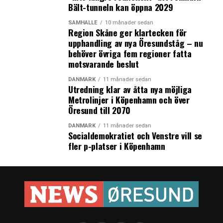
Bält-tunneln kan öppna 2029
Nina Bang, som var utbildningsminister 1924-1926. Den
första kvinnliga statsministern var Helle Thorning-
SAMHÄLLE
10 månader sedan
Region Skåne ger klartecken för
Schmidt som vann posten 2011.
upphandling av nya Öresundståg – nu
behöver övriga fem regioner fatta
Sverige var sist bland de nordiska länderna att införa
motsvarande beslut
kvinnlig rösträtt. I Finland var det 1906, Norge 1913
och i Danmark och Island 1915.
DANMARK
11 månader sedan
Utredning klar av åtta nya möjliga
Metrolinjer i Köpenhamn och över
Källa: Sveriges Radio, Danmarks Radio, Berlingske och
Öresund till 2070
Danmarks statistik.
DANMARK
11 månader sedan
Socialdemokratiet och Venstre vill se
fler p-platser i Köpenhamn
Världens mest jämställda parlament 2014
Ranking baserad på andel kvinnor i parlamentet
1 Rwanda 63,8 %
2 Bolivia 53,1 %