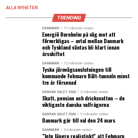
världen. Sverige är nummer fem. I Rwanda och Bolivia,
som är nummer ett och två, är mera än hälften av
ALLA NYHETER
parlamentsledamöterna kvinnor. (News Øresund)
TRENDING
DANMARK
11 månader sedan
Energiö Bornholm på väg mot att
förverkligas – avtal mellan Danmark
Fakta: Kvinnors rösträtt
och Tyskland väntas bli klart innan
årsskiftet
Danmark firar alltid ”grundlovsdagen” den 5 juni. I år
firas även att kvinnorna fick rösträtt för 100 år sedan
DANMARK
12 månader sedan
Tyska järnvägsanslutningen till
genom en ändring i grundlagen. Innan ändringen var
kommande Fehmarn Bält-tunneln minst
det enbart män över 30 år och med en vis inkomst som
tre år försenad
fick rösta. Vid lagändringen sänktes rösträttsåldern till
25 år och även tjänstefolk och personer utan eget
DANSKA VALET 2026
5 månader sedan
Skatt, pension och dricksvatten – de
boende fick rösträtt dock fortfarande inte dömda och
viktigaste danska valfrågorna
fattiga.
DANSKA VALET 2026
5 månader sedan
Danmark går till val den 24 mars
Kravet om rösträtt för kvinnor hördes förste gången
1886. 1903 fick kvinnorna rösträtt till kyrkorådsval och
DANMARK
9 månader sedan
”Inte längre realistiskt” att Fehmarn
1908 till kommunval. Den första kvinnliga ministern var