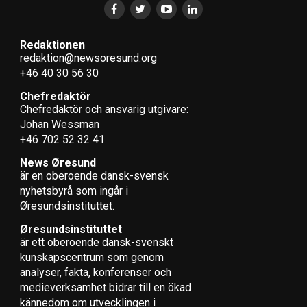
3 Cuba 48,9 %
Redaktionen
redaktion@newsoresund.org
4 Seychellerna 43,9 %
+46 40 30 56 30
5 Sverige 43,6 %
Chefredaktör
Chefredaktör och ansvarig utgivare:
6 Senegal 42,7 %
Johan Wessman
+46 702 52 32 41
7 Finland 42,5 %
News Øresund
är en oberoende dansk-svensk
8 Ecuador 41,6 %
nyhets­byrå som ingår i
Øresundsinstituttet.
9 Sydafrika 41,5 %
Øresundsinstituttet
10 Island o Namibia 41,3 %
är ett oberoende dansk-svenskt
kunskapscentrum som genom
Källa: Berlingske Magasin
analyser, fakta, konferenser och
medieverksamhet bidrar till en ökad
kännedom om utvecklingen i