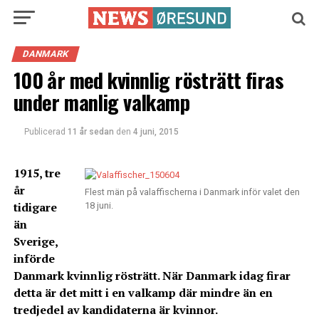
DANMARK
100 år med kvinnlig rösträtt firas
under manlig valkamp
Publicerad
11 år sedan
den
4 juni, 2015
1915, tre
år
Flest män på valaffischerna i Danmark inför valet den
tidigare
18 juni.
än
Sverige,
införde
Danmark kvinnlig rösträtt. När Danmark idag firar
detta är det mitt i en valkamp där mindre än en
tredjedel av kandidaterna är kvinnor.