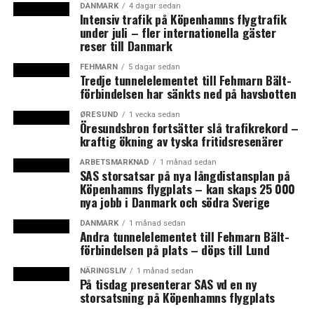
danska kunskapscentret Kvinfo, Nina Groes, kallar
DANMARK
4 dagar sedan
Intensiv trafik på Köpenhamns flygtrafik
undersökningen ett ”wake-up-call”.
under juli – fler internationella gäster
reser till Danmark
– I år har vi färre kvinnor på röstsedlarna än vid senast
val. I Danmark har vi ibland den uppfattningen att vi har
FEHMARN
5 dagar sedan
Tredje tunnelelementet till Fehmarn Bält-
uppnått jämställdhet men om vi somnar eller tillåter
förbindelsen har sänkts ned på havsbotten
detta att bli mer omfattande går vi tillbaka, säger Nina
ØRESUND
1 vecka sedan
Groes till Berlingske.
Öresundsbron fortsätter slå trafikrekord –
kraftig ökning av tyska fritidsresenärer
Ojämställdheten verkar vara större i kommunpolitiken
ARBETSMARKNAD
1 månad sedan
än den nationella politiken. I kommunerna är även
SAS storsatsar på nya långdistansplan på
kvinnornas andel lägre än nationellt, runt var tredje
Köpenhamns flygplats – kan skaps 25 000
nya jobb i Danmark och södra Sverige
kommunpolitiker är kvinna och enbart var åttonde
kommun har en kvinnlig borgmästare.
DANMARK
1 månad sedan
Andra tunnelelementet till Fehmarn Bält-
förbindelsen på plats – döps till Lund
Andelen kvinnor i regeringen har varit runt 30 procent i
senare år. Flest var det i Lars Løkke Rasmussens
NÄRINGSLIV
1 månad sedan
borgerliga regering 2009. Danmark finns som nummer
På tisdag presenterar SAS vd en ny
storsatsning på Köpenhamns flygplats
16 på listan över de mest jämställda parlament i