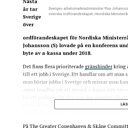
Nästa
år tar
Sveriges arbetsmarknadsminister Ylva Johansson 
svenska ordförandeskapet i Nordiska Ministerr
Sverige
över
ordförandeskapet för Nordiska Ministerr
Johansson (S) lovade på en konferens und
byte av a-kassa under 2018.
Det finns flera prioriterade
gränshinder
kring a
till ett jobb i Sverige. Ett handlar om att man 
man börjar jobba i Sverige och missar man kan 
annat handlar om att svensk a-kassa inte tar e
bli ett problem för den som har pendlat till ett
efter 64 års ålder. Sistnämnde hinder har Förv
LÄS
rätten eftersom den är ett hinder för den fria r
På The Greater Copenhagen & Skåne Committe