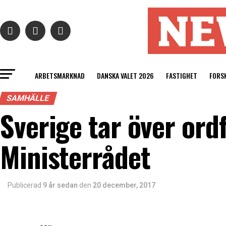
ARBETSMARKNAD
DANSKA VALET 2026
FASTIGHET
FORS
SAMHÄLLE
Sverige tar över ord
Ministerrådet
Publicerad
9 år sedan
den
20 december, 2017