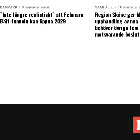
DANMARK
9 månader sedan
SAMHÄLLE
10 månader 
”Inte längre realistiskt” att Fehmarn
Region Skåne ger k
Bält-tunneln kan öppna 2029
upphandling av nya
behöver övriga fem 
motsvarande beslut