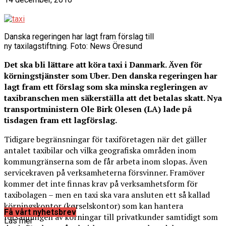
Danska regeringen har lagt fram förslag till
ny taxilagstiftning. Foto: News Öresund
Det ska bli lättare att köra taxi i Danmark. Även för
körningstjänster som Uber. Den danska regeringen har
lagt fram ett förslag som ska minska regleringen av
taxibranschen men säkerställa att det betalas skatt. Nya
transportministern Ole Birk Olesen (LA) lade på
tisdagen fram ett lagförslag.
Tidigare begränsningar för taxiföretagen när det gäller
antalet taxibilar och vilka geografiska områden inom
kommungränserna som de får arbeta inom slopas. Även
servicekraven på verksamheterna försvinner. Framöver
kommer det inte finnas krav på verksamhetsform för
taxibolagen – men en taxi ska vara ansluten ett så kallad
körningskontor (kørselskontor) som kan hantera
Få vårt nyhetsbrev
försäljningen av körningar till privatkunder samtidigt som
Läs mer