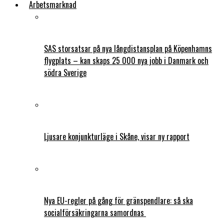
Arbetsmarknad
SAS storsatsar på nya långdistansplan på Köpenhamns
flygplats – kan skaps 25 000 nya jobb i Danmark och
södra Sverige
Ljusare konjunkturläge i Skåne, visar ny rapport
Nya EU-regler på gång för gränspendlare: så ska
socialförsäkringarna samordnas