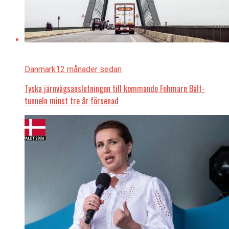
Danmark
12 månader sedan
Tyska järnvägsanslutningen till kommande Fehmarn Bält-
tunneln minst tre år försenad