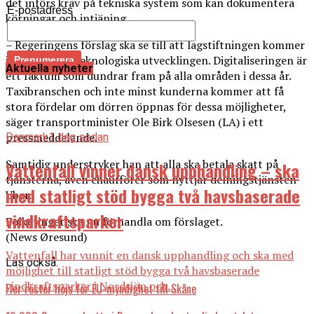
det införs krav på tekniska system som kan dokumentera
E-postadress
körningar och intjäning.
– Regeringens förslag ska se till att lagstiftningen kommer
i fas med den teknologiska utvecklingen. Digitaliseringen är
Aktuella nyheter
ett faktum som dundrar fram på alla områden i dessa år.
Taxibranschen och inte minst kunderna kommer att få
stora fördelar om dörren öppnas för dessa möjligheter,
säger transportminister Ole Birk Olsesen (LA) i ett
pressmeddelande.
Danmark
1 dag sedan
Samtidig understryker han att alla ska betala skatt på
Vattenfall vinner dansk upphandling – ska
tjänsterna, även chaufförer som nyttjar delningstjänsten
med statligt stöd bygga två havsbaserade
Uber.
vindkraftsparker
Folketinget ska nu förhandla om förslaget.
(News Øresund)
Vattenfall har vunnit en dansk upphandling och ska med
Läs också:
möjlighet till statligt stöd bygga två havsbaserade
vindkraftsparker i Nordsjön och...
Fler röster höjs för EU-myndighet till Skåne