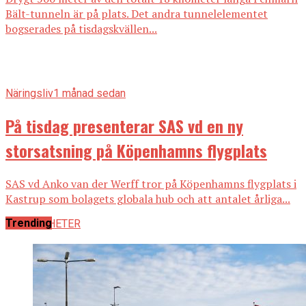
Bält-tunneln är på plats. Det andra tunnelelementet
bogserades på tisdagskvällen...
Näringsliv
1 månad sedan
På tisdag presenterar SAS vd en ny
storsatsning på Köpenhamns flygplats
SAS vd Anko van der Werff tror på Köpenhamns flygplats i
Kastrup som bolagets globala hub och att antalet årliga...
Trending
ALLA NYHETER