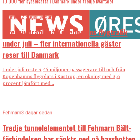
10 000 fler sysselsatta i Danmark under tredje kvartalet
Danmark
2 dagar sedan
Intensiv trafik på Köpenhamns flygtrafik
under juli – fler internationella gäster
reser till Danmark
Under juli reste 3,45 miljoner passagerare till och från
Köpenhamns flygplats i Kastrup, en ökning med 3,6
procent jämfört med...
Fehmarn
3 dagar sedan
Tredje tunnelelementet till Fehmarn Bält-
förbindelsen har sänkts ned på havsbotten