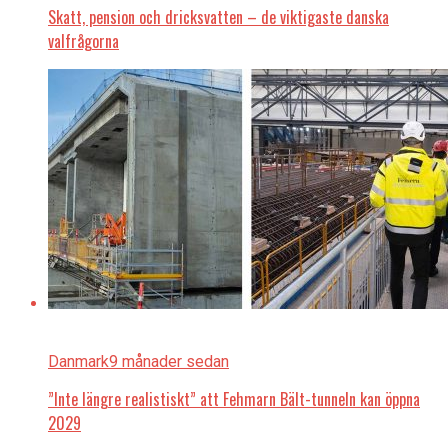
Skatt, pension och dricksvatten – de viktigaste danska
valfrågorna
Danmark
9 månader sedan
”Inte längre realistiskt” att Fehmarn Bält-tunneln kan öppna
2029