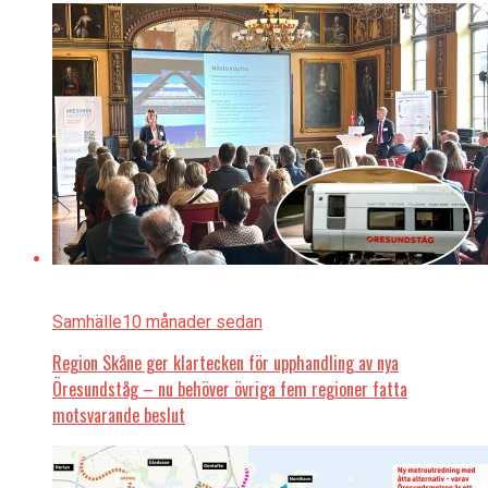
Samhälle
10 månader sedan
Region Skåne ger klartecken för upphandling av nya
Öresundståg – nu behöver övriga fem regioner fatta
motsvarande beslut