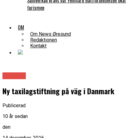
Samverkan krävs när Fehmarn Bältförbindelsen ökar
turismen
OM
Om News Øresund
Redaktionen
Kontakt
Danmark
Ny taxilagstiftning på väg i Danmark
Publicerad
10 år sedan
den
14 december, 2016