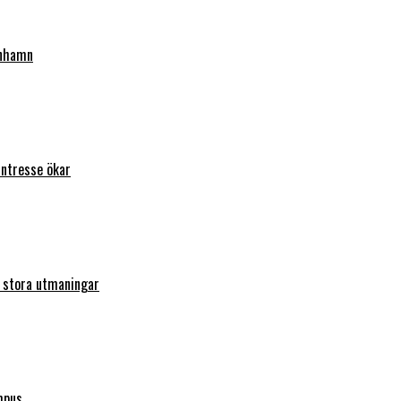
enhamn
intresse ökar
r stora utmaningar
mpus