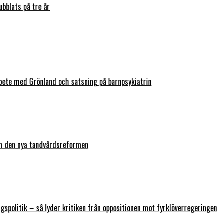
bblats på tre år
bete med Grönland och satsning på barnpsykiatrin
ch den nya tandvårdsreformen
ngspolitik – så lyder kritiken från oppositionen mot fyrklöverregeringen