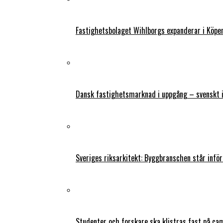
Fastighetsbolaget Wihlborgs expanderar i Köp
Dansk fastighetsmarknad i uppgång – svenskt 
Sveriges riksarkitekt: Byggbranschen står infö
Studenter och forskare ska klistras fast på ca