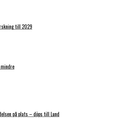
orskning till 2029
 mindre
elsen på plats – döps till Lund