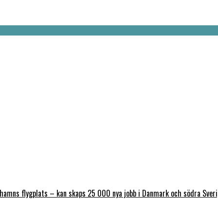
nhamns flygplats – kan skaps 25 000 nya jobb i Danmark och södra Sver