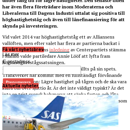
under lång tid för lägre hastigheter. Den senaste tiden
har även flera företrädare inom Moderaterna och
Liberalerna till Dagens Industri uttalat sig positiva till
höghastighetståg och även till lånefinansiering för att
skynda på investeringen.
Vid valet 2014 var höghastighetståg ett av Alliansens
vallöften, men efter valet har flera av partierna backat i
frågan. På torsdagens
inledning
av Centerpartiets stämma
Få vårt nyhetsbrev
Läs mer
i Malmö valde partiledare Annie Lööf att lyfta fram
E-postadress
höghastighetstågssatsningen.
– Frågan om höghastighetståg har ställts på sin spets.
Trafikverket har kommit med en fullständigt förvånande
rekommendation: Lägre hastighet på tågen och de ska vara
Aktuella nyheter
klara om över sjuttio år. Är det inte väldigt typiskt? Är det
inte en trist svensk halvmesyr att sänka farten och låta
banorna vara klara någon gång på 2090-talet? Särskilt som
det är fullt på spåren redan idag, sa hon på stämman.
Att bygga sträckor i etapper menade hon är att kasta
pengarna i sjön, att gammal teknik används och att
effekten försvinner.