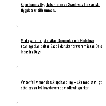
Köpenhamns flygplats större än Swedavias tio svenska
flygplatser tillsammans
Med nya order på ubåtar, Gripenplan och Globaleye
spaningsplan deltar Saab i danska försvarsmässan Dalo
Industry Days
Vattenfall vinner dansk upphandling – ska med statligt
stöd bygga två havsbaserade vindkraftsparker