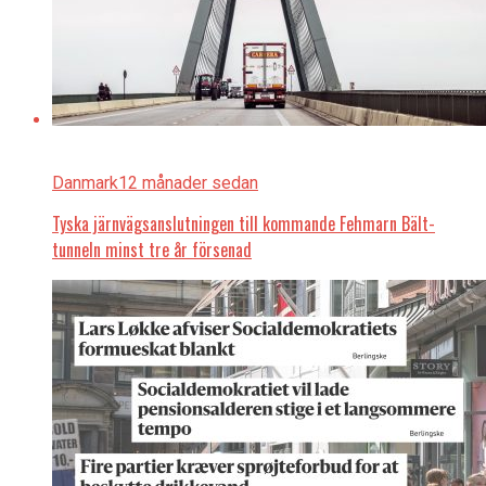
Danmark
12 månader sedan
Tyska järnvägsanslutningen till kommande Fehmarn Bält-
tunneln minst tre år försenad