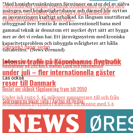
”Med hastighetssänkningen försvinner en stor del av själva
Vattenfall har vunnit en dansk upphandling och ska med
poängen med höghastighetsbanor och därmed blir nyttan
möjlighet till statligt stöd bygga två havsbaserade
av investeringen kraftigt urholkad. En långsam snuttifierad
vindkraftsparker i Nordsjön och...
utbyggnad över femtio år med konventionell bana med
gammal teknik är dessutom ett mycket dyrt sätt att bygga
mer av det vi redan har. Ett järnvägssystem med kroniska
kapacitetsproblem och inbyggda svårigheter att hålla
Danmark
5 dagar sedan
tidtabellen.” (News Øresund)
Intensiv trafik på Köpenhamns flygtrafik
Läs mer:
Dubbelspår på hela Västkustbanan och snabbtåg med
hastigheter på 250 km/h mellan Lund och Hässleholm
under juli – fler internationella gäster
Läs också:
reser till Danmark
Beslut om skånsk tågplanering fram till 2050
Under juli reste 3,45 miljoner passagerare till och från
Spårvagnarna börjar rulla i Aarhus på lördag
Köpenhamns flygplats i Kastrup, en ökning med 3,6
procent jämfört med...