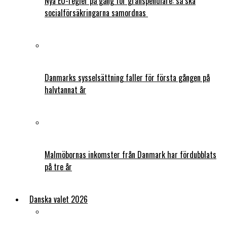
Nya EU-regler på gång för gränspendlare: så ska
socialförsäkringarna samordnas
Danmarks sysselsättning faller för första gången på
halvtannat år
Malmöbornas inkomster från Danmark har fördubblats
på tre år
Danska valet 2026