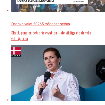
Danska valet 2026
5 månader sedan
Skatt, pension och dricksvatten – de viktigaste danska
valfrågorna