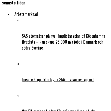
senaste tiden
Arbetsmarknad
SAS storsatsar på nya långdistansplan på Köpenhamns
flygplats – kan skaps 25 000 nya jobb i Danmark och
södra Sverige
Ljusare konjunkturläge i Skåne, visar ny rapport