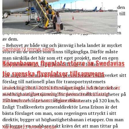
Flera företrädare för
Moderaterna
och
Liberalerna
har den
senaste tiden uttalat sig positiva till projektet och även till
lånefinansiering. Det rapporterar Dagens Industri.
Catharina Elmsäter-Svärd, tidigare infrastrukturminister
(M) och tillträdande vd för Sveriges Byggindustrier, är en
av dem.
– Behovet av både väg och järnväg i hela landet är mycket
Samhälle
19 timmar sedan
större än de medel som finns tillgängliga. Därför måste
man särskilja det här som ett eget projekt, med en egen
Köpenhamns flygplats större än Swedavias
lånefinansiering”, säger hon till Dagens Industri.
tio svenska flygplatser tillsammans
För ungefär en månad sedan presenterade Trafikverket sitt
förslag till nationell plan för transportsystemets
Under 2026 har Köpenhamns flygplats i Kastrup växt sig
utveckling 2018–2029. I förslaget ingår två delsträckor
större än statliga svenska Swedavias tio flygplatser
med höghastighetsjärnväg för persontrafik i hastigheter på
tillsammans, något som Sydsvenskan...
250 km/h och inte som tidigare diskuterats på 320 km/h.
Enligt Trafikverkets generaldirektör Lena Erixon är det
bästa förslaget om man, som regeringen uttryckt i sitt
direktiv, bygger ut höghastighetsbanan i etapper. Om man
vill bygga i en snabbare takt krävs det att man tittar på
Näringsliv
23 timmar sedan