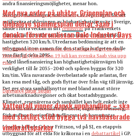
andra finansieringsmöjligheter, menar hon.
Med nya order på ubåtar, Gripenplan och
Sverigeförhandlingen, som utsetts av regeringen för att
Globaleye spaningsplan deltar Saab i
möjliggöra etableringen av höghastighetsjärnväg i Sverige,
sände i förra veckan in sitt
remissvar
på Trafikverkets
danska försvarsmässan Dalo Industry Days
förslag. Där föreslås en lånefinansierad utbyggnad för
hastigheten 320 km/h. Utredarnas bedömning är att en
utbyggnad inom ramen för den statliga budgeten skulle
När danska försvarsmässan Dalo Industry Days invigs i
vara färdig cirka 2095.
Herning på Jylland den 19 juli kan svenska Saab visa upp
– Med lånefinansiering kan höghastighetsjärnvägen bli
en...
verklighet till år 2035–2040 och spåren byggas för 320
km/tim. Våra nuvarande överbelastade spår avlastas, fler
kan resa med tåg, och gods flyttar över från väg till järnväg.
Det ger stora samhällsnyttor med bland annat större
Danmark
4 dagar sedan
arbetsmarknadsregioner och ökat bostadsbyggande.
Klimatet, resenärerna och samhället kan helt enkelt inte
Vattenfall vinner dansk upphandling – ska
vänta till nästa sekelskifte på detta, säger HG Wessberg,
med statligt stöd bygga två havsbaserade
förhandlare Sverigeförhandlingen, i en kommentar.
vindkraftsparker
I veckan kallade Crister Fritzson, vd på SJ, en etappvis
utbyggnad för att elda för kråkorna i en
debattartikel
i GP.