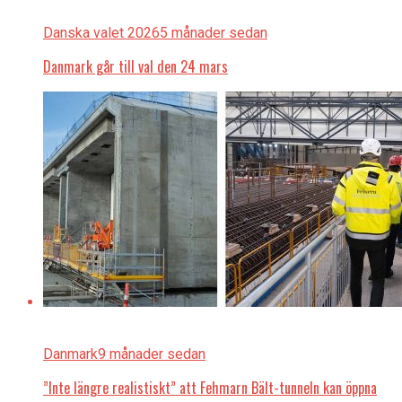
Danska valet 2026
5 månader sedan
Danmark går till val den 24 mars
Danmark
9 månader sedan
”Inte längre realistiskt” att Fehmarn Bält-tunneln kan öppna