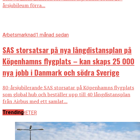
årsjubileum förra...
Arbetsmarknad
1 månad sedan
SAS storsatsar på nya långdistansplan på
Köpenhamns flygplats – kan skaps 25 000
nya jobb i Danmark och södra Sverige
80-årsjubilerande SAS storsatar på Köpenhamns flygplats
som global hub och beställer upp till 40 långdistansplan
från Airbus med ett samlat...
Trending
ALLA NYHETER